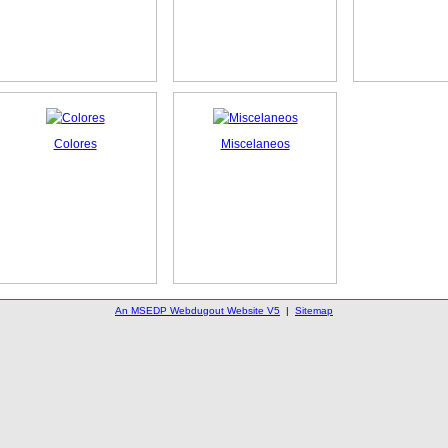
Colores
Miscelaneos
An MSEDP Webdugout Website V5
|
Sitemap