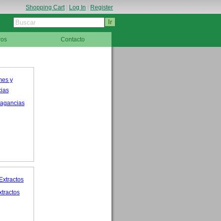
Shopping Cart
|
Log In
|
Register
ros
Contacto
ragancias
xtractos