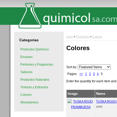
Inicio
>
Productos
>
Colores
Categorias
Colores
Productos Quimicos
Envases
Perfumes y Fragancias
Sort by:
Sabores
Pages:
<<
1
2
3
4
5
Productos Naturales
Enter the quantity for each item and
Tinturas y Extractos
Image
Name
Colores
TUSKA ROJO
Miscelaneos
2030