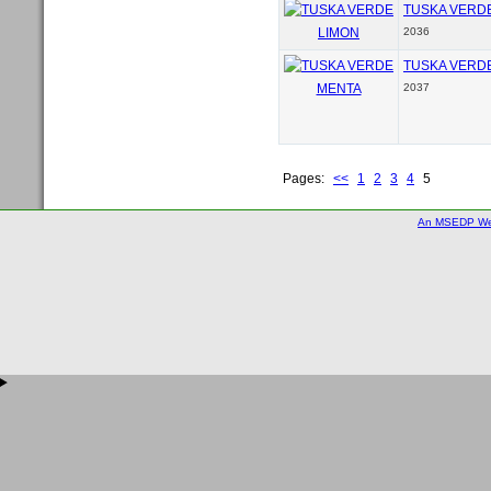
TUSKA VERD
2036
TUSKA VERD
2037
Pages:
<<
1
2
3
4
5
An MSEDP We