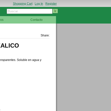
Shopping Cart
|
Log In
|
Register
ros
Contacto
Share:
XALICO
ransparentes. Soluble en agua y
.