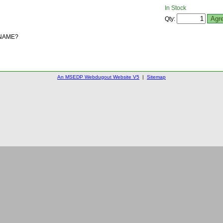
In Stock
Qty:
NAME?
An MSEDP Webdugout Website V5
|
Sitemap