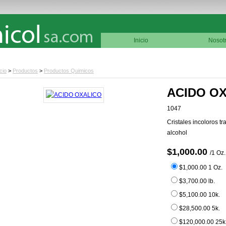
Inicio
Nosot
icio
>
Productos
>
Productos Quimicos
ACIDO O
1047
Cristales incoloros t
alcohol
$1,000.00
/1 Oz.
$1,000.00 1 Oz.
$3,700.00 lb.
$5,100.00 10k.
$28,500.00 5k.
$120,000.00 25k