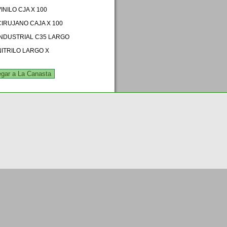
VINILO CJA X 100
 CIRUJANO CAJA X 100
 INDUSTRIAL C35 LARGO
 NITRILO LARGO X