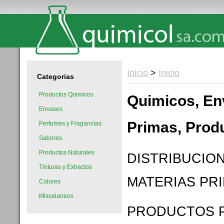
Inicio
>
Inicio
Categorias
Productos Quimicos
Quimicos, En
Envases
Primas, Prod
Perfumes y Fragancias
Sabores
Productos Naturales
DISTRIBUCION
Tinturas y Extractos
MATERIAS PR
Colores
Miscelaneos
PRODUCTOS P