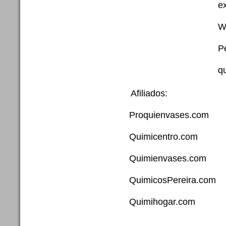
ex
W
P
q
Afiliados:
Proquienvases.com
Quimicentro.com
Quimienvases.com
QuimicosPereira.com
Quimihogar.com