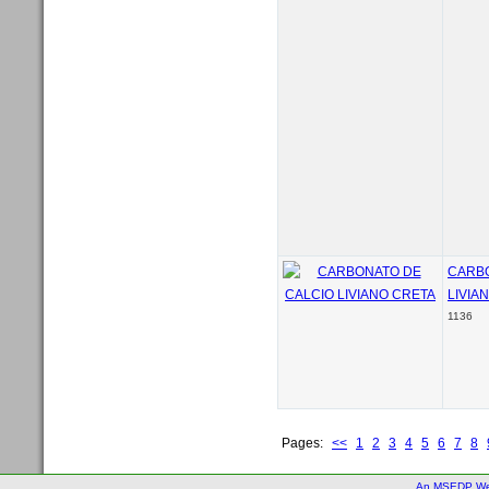
CARBO
LIVIA
1136
Pages:
<<
1
2
3
4
5
6
7
8
An MSEDP We