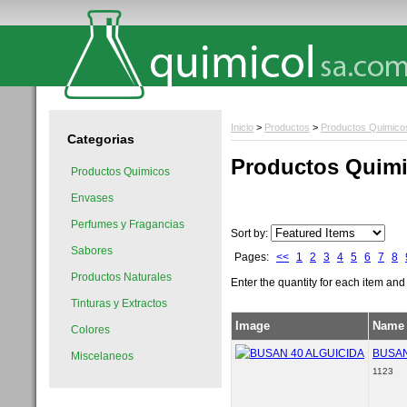
Inicio
>
Productos
>
Productos Quimico
Categorias
Productos Quim
Productos Quimicos
Envases
Perfumes y Fragancias
Sort by:
Sabores
Pages:
<<
1
2
3
4
5
6
7
8
Productos Naturales
Enter the quantity for each item and
Tinturas y Extractos
Image
Name
Colores
BUSAN
Miscelaneos
1123