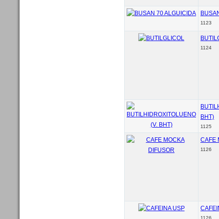
BUSAN
1123
BUTIL
1124
BUTIL
BHT)
1125
CAFE 
1126
CAFEI
1126